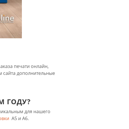
заказа печати онлайн,
м сайта дополнительные
М ГОДУ?
никальным для нашего
овки
А5 и А6.